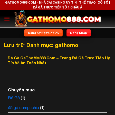
Chuyển
GATHOMO888.COM - NHÀ CÁI CASINO UY TÍN | THỂ THAO | XỔ SỐ |
ĐÁ GÀ TRỰC TIẾP SỐ 1 CHÂU Á
đến
nội
dung
Đăng Ký Ngay+150%
Đăng Nhập
Lưu trữ Danh mục:
gathomo
Đá Gà GaThoMo888.Com – Trang Đá Gà Trực Tiếp Uy
Tín Và An Toàn Nhất
Chuyên mục
Đá Gà
(1)
đá gà campuchia
(1)