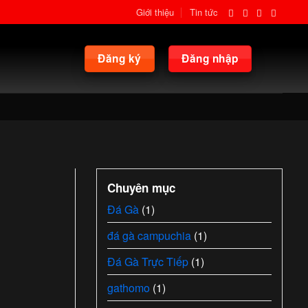
Giới thiệu
Tin tức
Đăng ký
Đăng nhập
Chuyên mục
Đá Gà
(1)
đá gà campuchia
(1)
Đá Gà Trực Tiếp
(1)
gathomo
(1)