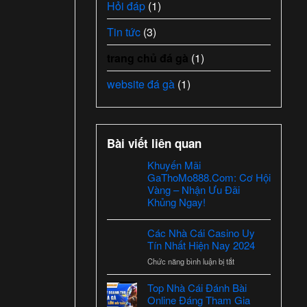
Hỏi đáp
(1)
Tin tức
(3)
trang chủ đá gà
(1)
website đá gà
(1)
Bài viết liên quan
Khuyến Mãi
GaThoMo888.Com: Cơ Hội
Vàng – Nhận Ưu Đãi
Khủng Ngay!
Các Nhà Cái Casino Uy
Tín Nhất Hiện Nay 2024
ở
Chức năng bình luận bị tắt
Các
Nhà
Top Nhà Cái Đánh Bài
Cái
Online Đáng Tham Gia